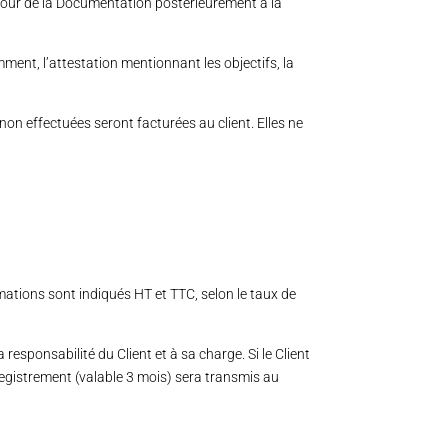
 jour de la Documentation postérieurement à la
ment, l’attestation mentionnant les objectifs, la
non effectuées seront facturées au client. Elles ne
rmations sont indiqués HT et TTC, selon le taux de
 responsabilité du Client et à sa charge. Si le Client
nregistrement (valable 3 mois) sera transmis au