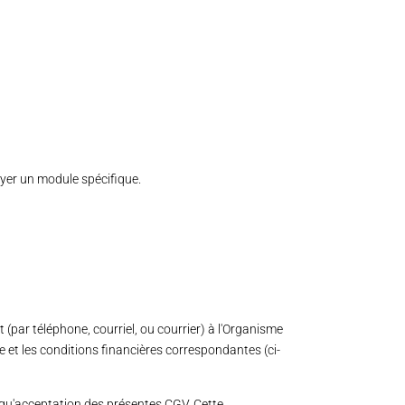
yer un module spécifique.
ar téléphone, courriel, ou courrier) à l'Organisme
 et les conditions financières correspondantes (ci-
i qu'acceptation des présentes CGV. Cette