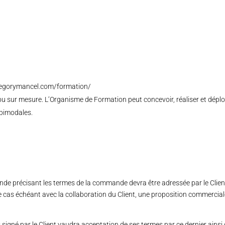
.gregorymancel.com/formation/
u sur mesure. L’Organisme de Formation peut concevoir, réaliser et déplo
 bimodales.
précisant les termes de la commande devra être adressée par le Client (p
 cas échéant avec la collaboration du Client, une proposition commerciale
 signé par le Client vaudra acceptation de ses termes par ce dernier ains