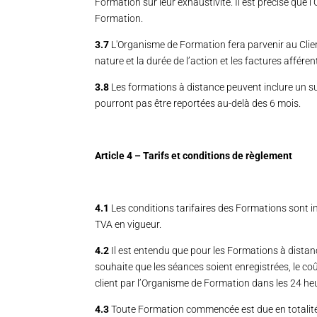
Formation sur leur exhaustivité. Il est précisé qu
Formation.
3.7
L'Organisme de Formation fera parvenir au Clien
nature et la durée de l’action et les factures afféren
3.8
Les formations à distance peuvent inclure un su
pourront pas être reportées au-delà des 6 mois.
Article 4 – Tarifs et conditions de règlement
4.1
Les conditions tarifaires des Formations sont in
TVA en vigueur.
4.2
Il est entendu que pour les Formations à distance,
souhaite que les séances soient enregistrées, le coû
client par l’Organisme de Formation dans les 24 heur
4.3
Toute Formation commencée est due en totalit