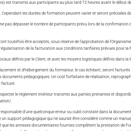
les) est transmis aux participants au plus tard 72 heures avant le début d
. Cependant les durées de formation peuvent varier et seront précisées d
à ne pas dépasser le nombre de participants prévu lors de la confirmation de
ront toutefois être acceptés, sous réserve de l'approbation de l'Organi
ne régularisation de la facturation aux conditions tarifaires prévues pour l
caux définis par le Client, et avec les moyens logistiques définis dans la 
déplacement et d'hébergement du formateur, le cas échéant, seront facturé
des documents pédagogiques. Un coût forfaitaire de réalisation, reprograp
 facturé.
specter le règlement intérieur transmis aux parties prenantes et disponibl
ation/
.
responsable d’une quelconque erreur ou oubli constaté dans la documenta
e un support pédagogique qui ne saurait être considéré comme un manuel 
ppelé que les annexes documentaires fournies complètent la prestation de 