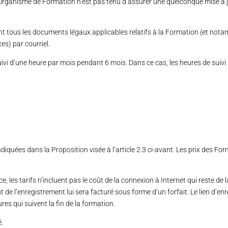
e l’Organisme de Formation n’est pas tenu d’assurer une quelconque mise à
t tous les documents légaux applicables relatifs à la Formation (et notam
tes) par courriel.
ivi d’une heure par mois pendant 6 mois. Dans ce cas, les heures de suivi 
diquées dans la Proposition visée à l’article 2.3 ci-avant. Les prix des Fo
 les tarifs n’incluent pas le coût de la connexion à Internet qui reste de la
t de l’enregistrement lui sera facturé sous forme d’un forfait. Le lien d’e
es qui suivent la fin de la formation.
é.